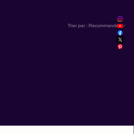
Trier par :
Recommandé
 moment
ur continuer vos achats.