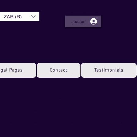
ZAR (R)
Se connecter
egal Pages
Contact
Testimonials